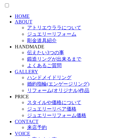
HOME
ABOUT
アトリエウララについて
ジュエリーリフォーム
彫金道具紹介
HANDMADE
伝えたい3つの事
鍛造リングが出来るまで
よくあるご質問
GALLERY
ハンドメイドリング
婚約指輪(エンゲージリング)
リフォーム(オリジナル)作品
PRICE
スタイルや価格について
ジュエリーリペア価格
ジュエリーリフォーム価格
CONTACT
来店予約
VOICE