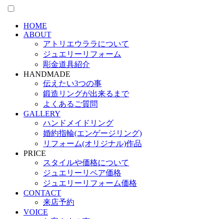
HOME
ABOUT
アトリエウララについて
ジュエリーリフォーム
彫金道具紹介
HANDMADE
伝えたい3つの事
鍛造リングが出来るまで
よくあるご質問
GALLERY
ハンドメイドリング
婚約指輪(エンゲージリング)
リフォーム(オリジナル)作品
PRICE
スタイルや価格について
ジュエリーリペア価格
ジュエリーリフォーム価格
CONTACT
来店予約
VOICE