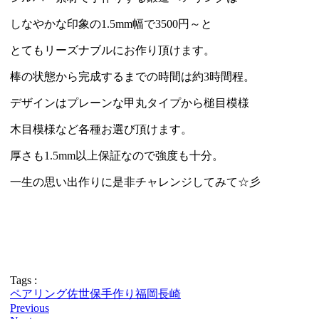
しなやかな印象の1.5mm幅で3500円～と
とてもリーズナブルにお作り頂けます。
棒の状態から完成するまでの時間は約3時間程。
デザインはプレーンな甲丸タイプから槌目模様
木目模様など各種お選び頂けます。
厚さも1.5mm以上保証なので強度も十分。
一生の思い出作りに是非チャレンジしてみて☆彡
Tags :
ペアリング
佐世保
手作り
福岡
長崎
Previous