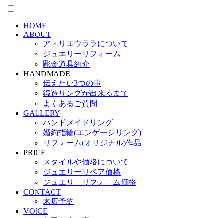
HOME
ABOUT
アトリエウララについて
ジュエリーリフォーム
彫金道具紹介
HANDMADE
伝えたい3つの事
鍛造リングが出来るまで
よくあるご質問
GALLERY
ハンドメイドリング
婚約指輪(エンゲージリング)
リフォーム(オリジナル)作品
PRICE
スタイルや価格について
ジュエリーリペア価格
ジュエリーリフォーム価格
CONTACT
来店予約
VOICE